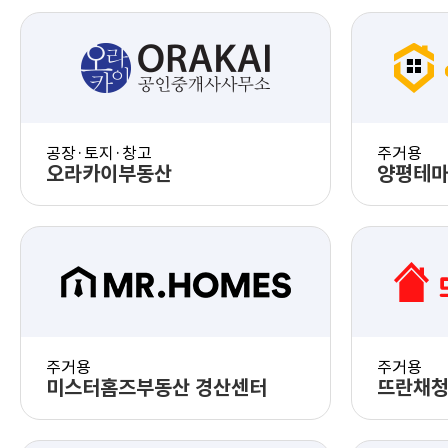
공장·토지·창고
주거용
오라카이부동산
양평테
PC 화면 체험
모바일 화면 체험
주거용
주거용
미스터홈즈부동산 경산센터
뜨란채