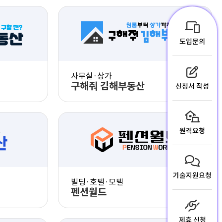
도입문의
사무실·상가
구해줘 김해부동산
신청서 작성
PC 화면 체험
원격요청
험
모바일 화면 체험
기술지원요청
빌딩·호텔·모텔
펜션월드