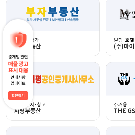
PC 화면 체험
모바일 화면 체험
사무실·상가
빌딩·호텔
부자부동산
(주)마
중개법 관련
매물 광고
표시 대응
PC 화면 체험
안내사항
업데이트
모바일 화면 체험
확인하기
공장·토지·창고
주거용
지평부동산
THE G