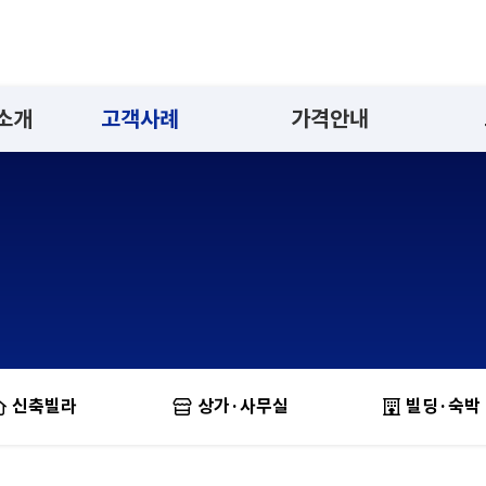
 소개
고객사례
가격안내
신축빌라
상가·사무실
빌딩·숙박