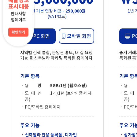
매물 광고
표시 대응
1년 기본 연장 비용 -
250,000원
1년 
안내사항
(VAT별도)
업데이트
확인하기
PC 화면
모바일 화면
P
지역별 검색 통합, 분양관 홍보, 내 집 요청
중개 거래
기능 등 신축빌라 마케팅 특화된 홈페이지
특화된 홈
기본 항목
기본 항
용 량
5GB/1년 (웹호스팅)
용 
도 메 인
1개/1년 (보안인증서 제
도 메
공)
공)
PC/모바일 홈페이지
PC/모
주요 기능
주요 기
신축빌라 전용 등록폼, 디자인
상가점포