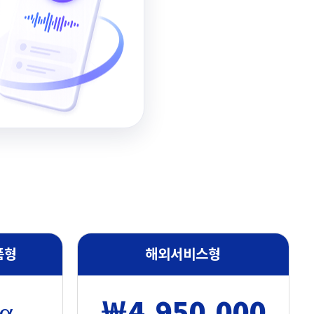
폼형
해외서비스형
α
￦4,950,000