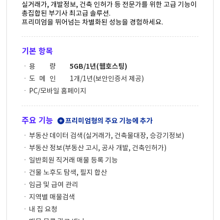
실거래가, 개발정보, 건축 인허가 등 전문가를 위한 고급 기능이
총집합된 부기사 최고급 솔루션.
프리미엄을 뛰어넘는 차별화된 성능을 경험하세요.
기본 항목
용 량
5GB/1년(웹호스팅)
도 메 인
1개/1년(보안인증서 제공)
PC/모바일 홈페이지
주요 기능
프리미엄형의 주요 기능에 추가
부동산 데이터 검색(실거래가, 건축물대장, 승강기정보)
부동산 정보(부동산 고시, 공사 개발, 건축인허가)
일반회원 직거래 매물 등록 기능
건물 노후도 탐색, 필지 합산
임금 및 급여 관리
지역별 매물검색
내 집 요청