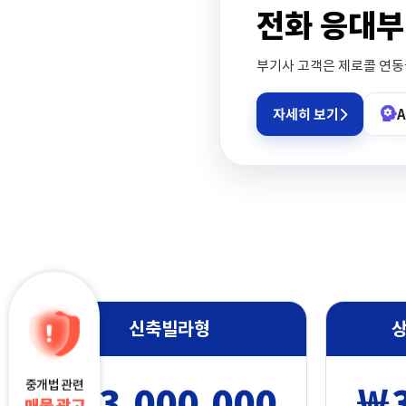
전화 응대
부기사 고객은 제로콜 연동을
자세히 보기
A
신축빌라형
상
중개법 관련
￦3,000,000
￦3