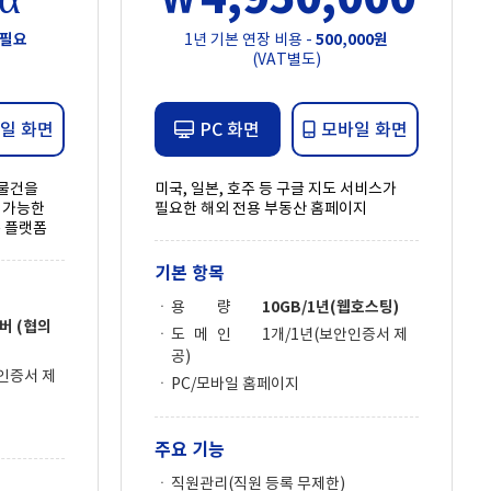
 필요
1년 기본 연장 비용 -
500,000원
(VAT별도)
일 화면
PC 화면
모바일 화면
 물건을
미국, 일본, 호주 등 구글 지도 서비스가
 가능한
필요한 해외 전용 부동산 홈페이지
는 플랫폼
기본 항목
용 량
10GB/1년(웹호스팅)
버 (협의
도 메 인
1개/1년(보안인증서 제
공)
안인증서 제
PC/모바일 홈페이지
주요 기능
직원관리(직원 등록 무제한)