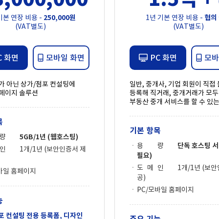
기본 연장 비용 -
250,000원
1년 기본 연장 비용 -
협의
(VAT별도)
(VAT별도)
C 화면
모바일 화면
PC 화면
모바
가 아닌 상가/점포 컨설팅에
일반, 중개사, 기업 회원이 직접
페이지 솔루션
등록해 직거래, 중개거래가 모두
부동산 중개 서비스를 할 수 있
목
기본 항목
량
5GB/1년 (웹호스팅)
용 량
단독 호스팅 서
 인
1개/1년 (보안인증서 제
필요)
도 메 인
1개/1년 (보
바일 홈페이지
공)
PC/모바일 홈페이지
능
 컨설팅 전용 등록폼, 디자인