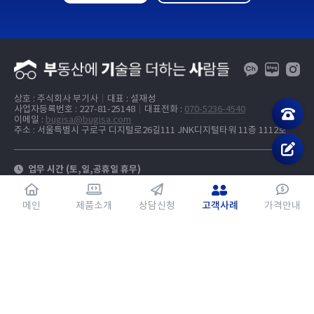
상호 : 주식회사 부기사
대표 : 설재성
사업자등록번호 : 227-81-25148
대표전화 :
070-5236-4540
이메일 :
bugisa@bugisa.com
주소 : 서울특별시 구로구 디지털로26길111 JNK디지털타워 11층 1112호
업무 시간 (토,일,공휴일 휴무)
월요일~목요일
10:00 ~ 17:30
금요일
10:00 ~ 16:30
메인
제품소개
상담신청
고객사례
가격안내
계좌 정보
기업은행
078-219410-04-027 (주식회사 부기사)
개인정보 처리방침
사이트맵
부기사 매물광고 플랫폼
©Bugisa, Inc. All rights reserved.