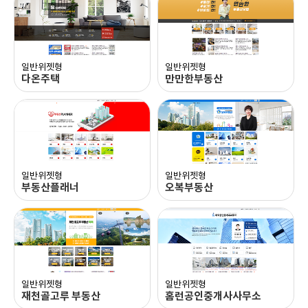
블로그 이동
블로그 이동
일반위젯형
일반위젯형
다온주택
만만한부동산
블로그 이동
블로그 이동
일반위젯형
일반위젯형
부동산플래너
오복부동산
블로그 이동
블로그 이동
일반위젯형
일반위젯형
재천골고루 부동산
홈런공인중개사사무소