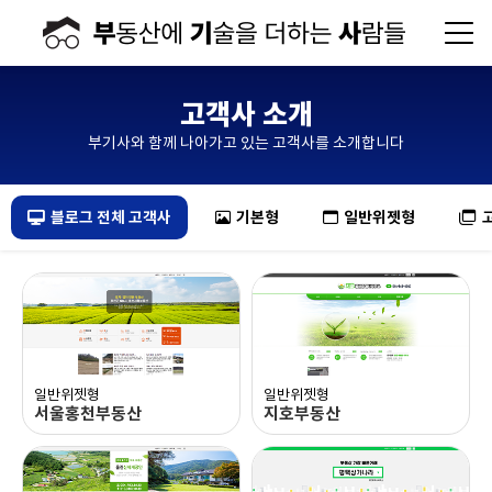
고객사 소개
부기사와 함께 나아가고 있는 고객사를 소개합니다
블로그 전체 고객사
기본형
일반위젯형
일반위젯형
일반위젯형
서울홍천부동산
지호부동산